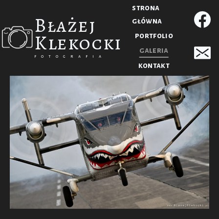
strona
Błażej
główna
Klekocki
portfolio
galeria
fotografia
kontakt