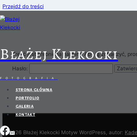
Przejdź do treści
Błażej Klekocki
Treść jest chroniona hasłem. Aby ją zobaczyć, pro
Hasło:
fotografia
strona główna
portfolio
galeria
kontakt
© 2026 Błażej Klekocki Motyw WordPress, autor:
Kad