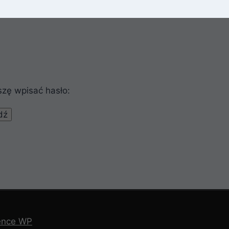
szę wpisać hasło:
ence WP